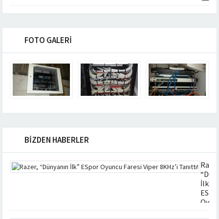
FOTO GALERİ
BİZDEN HABERLER
Razer
“Dün
İlk”
ESpo
Oyun
Fares