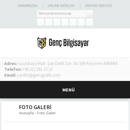
HAKKIMIZDA
ONLINE KATALOG
TANITIM VIDEOSU
Adres:
Güçlükaya Mah. Şair Dertli Sok. No:9/B Keçiören ANKARA
Telefon:
+90 312 361 15 22
Email:
yardim@gencgrafik.com
MENÜ
FOTO GALERI
Anasayfa
»
Foto Galeri