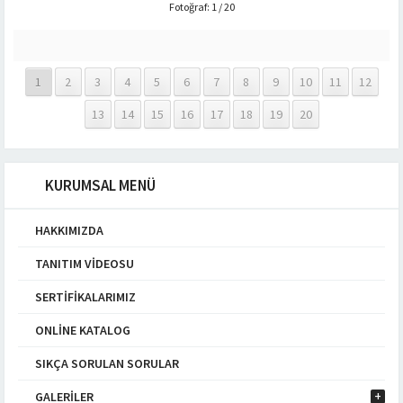
Fotoğraf: 1 / 20
1
2
3
4
5
6
7
8
9
10
11
12
13
14
15
16
17
18
19
20
KURUMSAL MENÜ
HAKKIMIZDA
TANITIM VIDEOSU
SERTIFIKALARIMIZ
ONLINE KATALOG
SIKÇA SORULAN SORULAR
GALERILER