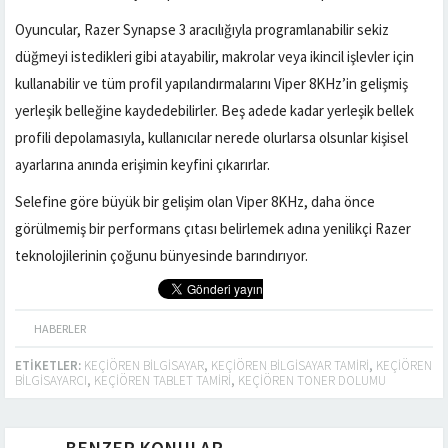
Oyuncular, Razer Synapse 3 aracılığıyla programlanabilir sekiz
düğmeyi istedikleri gibi atayabilir, makrolar veya ikincil işlevler için
kullanabilir ve tüm profil yapılandırmalarını Viper 8KHz’in gelişmiş
yerleşik belleğine kaydedebilirler. Beş adede kadar yerleşik bellek
profili depolamasıyla, kullanıcılar nerede olurlarsa olsunlar kişisel
ayarlarına anında erişimin keyfini çıkarırlar.
Selefine göre büyük bir gelişim olan Viper 8KHz, daha önce
görülmemiş bir performans çıtası belirlemek adına yenilikçi Razer
teknolojilerinin çoğunu bünyesinde barındırıyor.
HABERLER
ETIKETLER:
KEÇIÖREN BILGISAYAR
,
KEÇIÖREN BILGISAYAR TAMIRI
,
KEÇIÖREN
BILGISAYARCI
,
KEÇIÖREN TABLET TAMIRI
,
KEÇIÖREN TONER DOLUMU