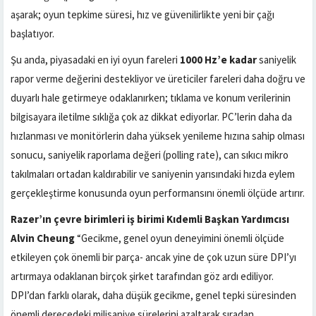
aşarak; oyun tepkime süresi, hız ve güvenilirlikte yeni bir çağı
başlatıyor.
Şu anda, piyasadaki en iyi oyun fareleri
1000 Hz’e kadar
saniyelik
rapor verme değerini destekliyor ve üreticiler fareleri daha doğru ve
duyarlı hale getirmeye odaklanırken; tıklama ve konum verilerinin
bilgisayara iletilme sıklığa çok az dikkat ediyorlar. PC’lerin daha da
hızlanması ve monitörlerin daha yüksek yenileme hızına sahip olması
sonucu, saniyelik raporlama değeri (polling rate), can sıkıcı mikro
takılmaları ortadan kaldırabilir ve saniyenin yarısındaki hızda eylem
gerçekleştirme konusunda oyun performansını önemli ölçüde artırır.
Razer’ın çevre birimleri iş birimi Kıdemli Başkan Yardımcısı
Alvin Cheung
“Gecikme, genel oyun deneyimini önemli ölçüde
etkileyen çok önemli bir parça- ancak yine de çok uzun süre DPI’yı
artırmaya odaklanan birçok şirket tarafından göz ardı ediliyor.
DPI’dan farklı olarak, daha düşük gecikme, genel tepki süresinden
önemli derecedeki milisaniye sürelerini azaltarak sıradan