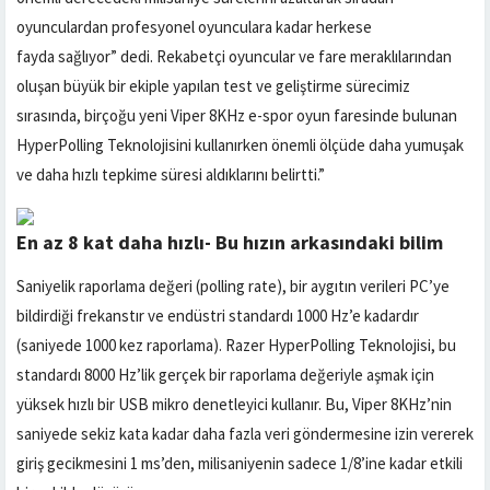
oyunculardan profesyonel oyunculara kadar herkese
fayda sağlıyor” dedi. Rekabetçi oyuncular ve fare meraklılarından
oluşan büyük bir ekiple yapılan test ve geliştirme sürecimiz
sırasında, birçoğu yeni Viper 8KHz e-spor oyun faresinde bulunan
HyperPolling Teknolojisini kullanırken önemli ölçüde daha yumuşak
ve daha hızlı tepkime süresi aldıklarını belirtti.”
En az 8 kat daha hızlı- Bu hızın arkasındaki bilim
Saniyelik raporlama değeri (polling rate), bir aygıtın verileri PC’ye
bildirdiği frekanstır ve endüstri standardı 1000 Hz’e kadardır
(saniyede 1000 kez raporlama). Razer HyperPolling Teknolojisi, bu
standardı 8000 Hz’lik gerçek bir raporlama değeriyle aşmak için
yüksek hızlı bir USB mikro denetleyici kullanır. Bu, Viper 8KHz’nin
saniyede sekiz kata kadar daha fazla veri göndermesine izin vererek
giriş gecikmesini 1 ms’den, milisaniyenin sadece 1/8’ine kadar etkili