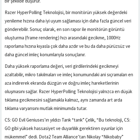
bir şekilde düşürür.
Razer HyperPolling Teknolojisi, bir monitörün yüksek değerdeki
yenileme hızına daha iyi uyum sağlaması için daha fazla güncel veri
gönderebilir. Sonuç olarak, en son rapor ile monitörün görüntü
oluşturma (frame rendering) hızı arasındaki gecikme, 1000Hz
raporlama hızına kıyasla çok daha azdır ve bu da daha pürüzsüz ve
daha güncel imleç konumlarıyla sonuçlanır.
Daha yüksek raporlama değeri, veri girdilerindeki gecikmeyi
azaltabilir, mikro takılmaları ve imleç konumundaki ani sıçramaları en
aza indirerek ekranda düzgün ve doğru imleç hareketlerinin
oluşmasını sağlar. Razer HyperPolling Teknolojisi yalnızca en düşük
tıklama gecikmesini sağlamakla kalmaz, aynı zamanda art arda
tıklama varyansını mutlak minimumda tutar.
CS: GO Evil Geniuses’ın yıldızı Tarık “tarık” Çelik, “Bu teknoloji, CS:
GO gibi yüksek hassasiyet ve duyarlılık gerektiren oyunlar için
mükemmel” dedi. Dota2 Team Alliance’tan Nikolay “Nikobaby”