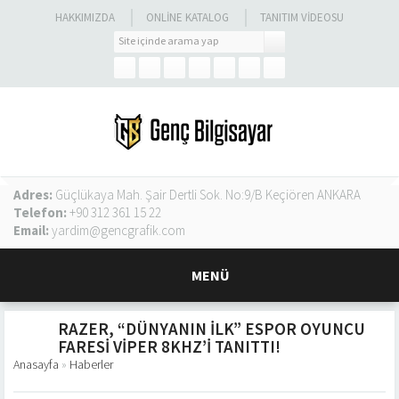
HAKKIMIZDA
ONLINE KATALOG
TANITIM VIDEOSU
Adres:
Güçlükaya Mah. Şair Dertli Sok. No:9/B Keçiören ANKARA
Telefon:
+90 312 361 15 22
Email:
yardim@gencgrafik.com
MENÜ
RAZER, “DÜNYANIN İLK” ESPOR OYUNCU
FARESI VIPER 8KHZ’I TANITTI!
Anasayfa
»
Haberler