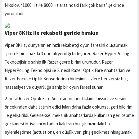
Nikolov, “1000 Hz ile 8000 Hz arasındaki fark çok bariz” şeklinde
yorumladı.
Viper 8KHz ile rekabeti geride bırakın
Viper 8KHz, dünyanın en hızlı rekabetçi oyun faresini oluşturmak
için tek bir cihazda 3 önemli yeniliği birleştiren Razer HyperPolling
Teknolojisine sahip ilk Razer çevre birimi ürünüdür. Razer
HyperPolling Teknolojisi ile 2. nesil Razer Optik Fare Anahtarları ve
Razer Focus+ Optik Sensörlerinin birleşimi; sizlere benzersiz hız,
hassasiyet ve duyarlılığa sahip bir oyun faresi sunar.
2. nesil Razer Optik Fare Anahtarları, her tıklama hissini ve sesini
öncekinden daha tatmin edici kılan daha fazla dokunsal geri bildirim
ile geliştirildi. Geleneksel mekanik anahtarlarda kullanılan geri tepme
gecikmesi ihtiyacını ortadan kaldıran bu ışık hızındaki bu
eylemleştirme (actuation), en düşük veri giriş gecikmesinisağlamak