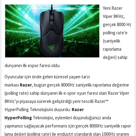
Yeni Razer
Viper 8KHz,
gerçek 8000 Hz
polling rate’e
(saniyelik
raporlama
değeri) sahip
dünyanın ilk espor faresi oldu.
Oyuncular için önde gelen küresel yaşam tarzı
markası
Razer
, bugün gerçek 8000Hz saniyelik raporlama değerine
(polling rate) sahip dünyanın ilk e-spor oyun faresi olan Razer Viper
8KHz’yı piyasaya sürerek geliştirdiği yeni tescilli Razer™
HyperPolling Teknolojisini duyurdu.
Razer
HyperPolling
Teknolojisi, eylemleri düşündüğünüz anda
yapmanızı sağlayacak performans için gerçek 8000Hz saniyelik rapor
lama değeri (polling rate) ile endüstri standardı olan 1000Hz oranını