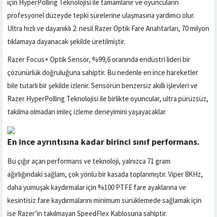
için HyperPolling Teknolojisi ile tamamlanır ve oyuncuların
profesyonel düzeyde tepki sürelerine ulaşmasına yardımcı olur.
Ultra hızlı ve dayanıklı 2. nesil Razer Optik Fare Anahtarları, 70 milyon
tıklamaya dayanacak şekilde üretilmiştir.
Razer Focus+ Optik Sensör, %99,6 oranında endüstri lideri bir
çözünürlük doğruluğuna sahiptir. Bu nedenle en ince hareketler
bile tutarlı bir şekilde izlenir. Sensörün benzersiz akıllı işlevleri ve
Razer HyperPolling Teknolojisi ile birlikte oyuncular, ultra pürüzsüz,
takılma olmadan imleç izleme deneyimini yaşayacaklar.
En ince ayrıntısına kadar birinci sınıf performans.
Bu çığır açan performans ve teknoloji, yalnızca 71 gram
ağırlığındaki sağlam, çok yönlü bir kasada toplanmıştır. Viper 8KHz,
daha yumuşak kaydırmalar için %100 PTFE fare ayaklarına ve
kesintisiz fare kaydırmalarını minimum sürüklemede sağlamak için
ise Razer’in takılmayan SpeedFlex Kablosuna sahiptir.