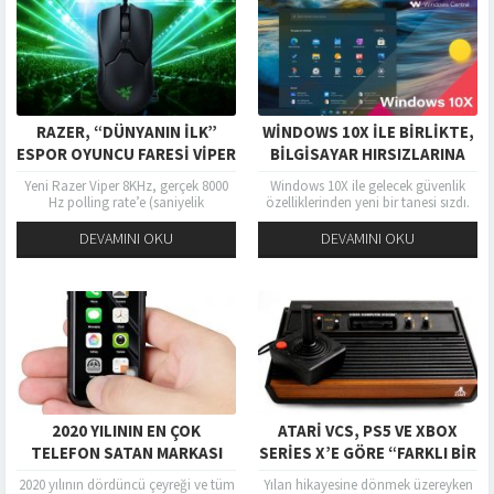
RAZER, “DÜNYANIN İLK”
WINDOWS 10X ILE BIRLIKTE,
ESPOR OYUNCU FARESI VIPER
BILGISAYAR HIRSIZLARINA
8KHZ’I TANITTI!
KÖTÜ BIR SÜRPRIZ GELIYOR
Yeni Razer Viper 8KHz, gerçek 8000
Windows 10X ile gelecek güvenlik
Hz polling rate’e (saniyelik
özelliklerinden yeni bir tanesi sızdı.
raporlama değeri) sahip dünyanın ilk
Bu yeni Windows 10X özelliği
espor faresi oldu. Oyuncular için...
sayesinde hırsızların çalınan cihazları
DEVAMINI OKU
DEVAMINI OKU
sıfırlamasını...
2020 YILININ EN ÇOK
ATARI VCS, PS5 VE XBOX
TELEFON SATAN MARKASI
SERIES X’E GÖRE “FARKLI BIR
BELLI OLDU: SAMSUNG MU;
ŞEYLER” DENIYOR
2020 yılının dördüncü çeyreği ve tüm
Yılan hikayesine dönmek üzereyken