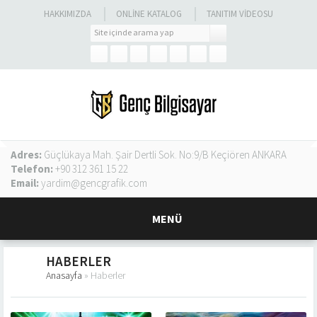
HAKKIMIZDA
ONLINE KATALOG
TANITIM VIDEOSU
Adres:
Güçlükaya Mah. Şair Dertli Sok. No:9/B Keçiören ANKARA
Telefon:
+90 312 361 15 22
Email:
yardim@gencgrafik.com
MENÜ
HABERLER
Anasayfa
»
Haberler