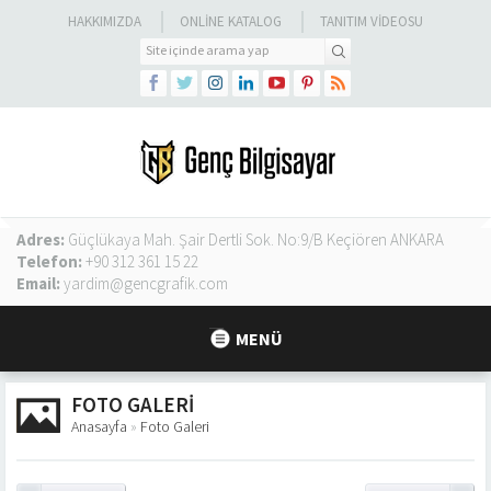
HAKKIMIZDA
ONLINE KATALOG
TANITIM VIDEOSU
Adres:
Güçlükaya Mah. Şair Dertli Sok. No:9/B Keçiören ANKARA
Telefon:
+90 312 361 15 22
Email:
yardim@gencgrafik.com
MENÜ
FOTO GALERI
Anasayfa
»
Foto Galeri